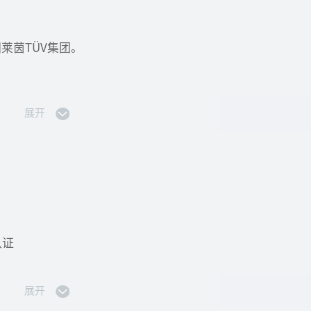
莱茵TÜV集团。
展开
名单。
的国家要求。如果CB报告的结果合格，我们将为您颁发一份C
务。
认证
展开