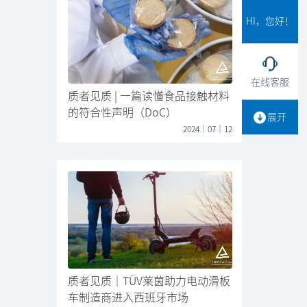
HI，您好！
CE标识
CE标识
在线客服
质者见质 | 一篇读懂食品接触材料
详情请咨询客服
的符合性声明（DoC）
展开
2024｜07｜12
RoHS符合性测试
RoHS符合性测试
质者见质｜TÜV莱茵助力电动滑板
详情请咨询客服
车制造商进入西班牙市场