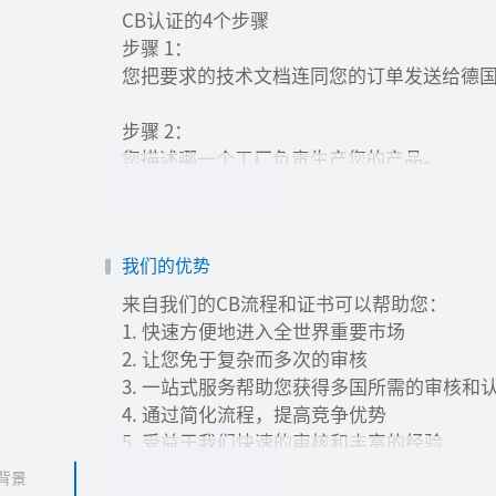
CB认证的4个步骤
步骤 1：
您把要求的技术文档连同您的订单发送给德国
步骤 2：
您描述哪一个工厂负责生产您的产品。
步骤 3：
您整理一份您的产品要销往的国家和地区的
我们的优势
步骤 4：
来自我们的CB流程和证书可以帮助您：
我们准备一份CB报告，必要时还会包含具体
1. 快速方便地进入全世界重要市场
书。
2. 让您免于复杂而多次的审核
我们还将提供签发或代理各国国家认证的服
3. 一站式服务帮助您获得多国所需的审核和
4. 通过简化流程，提高竞争优势
5. 受益于我们快速的审核和丰富的经验
背景