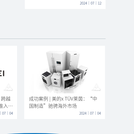
2024｜07｜12
REACH
REACH
质者见质｜电动自行车如何在TÜV
莱茵实验室完成检测？
详情请咨询客服
2024｜07｜12
茵：跨越
成功案例 | 美的x TÜV莱茵：“中
准入门
国制造”驰骋海外市场
｜07｜04
2024｜07｜04