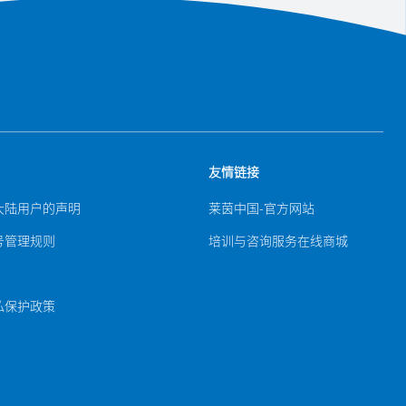
质者见质｜TÜV莱茵冰箱能效测
试，助力获得全球市场竞争优势
2024｜07｜12
友情链接
大陆用户的声明
莱茵中国-官方网站
号管理规则
培训与咨询服务在线商城
私保护政策