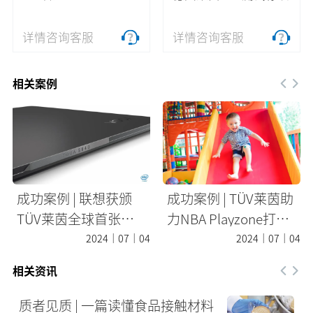
详情咨询客服
详情咨询客服
相关案例
成功案例 | 联想获颁
成功案例 | TÜV莱茵助
TÜV莱茵全球首张笔
力NBA Playzone打造
记本电脑眼部舒适度
儿童篮球梦
2024｜07｜04
2024｜07｜04
认证
相关资讯
质者见质 | 一篇读懂食品接触材料