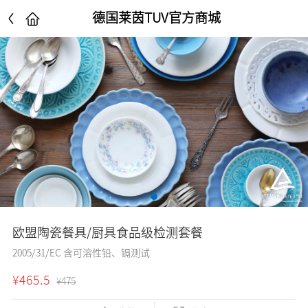
德国莱茵TUV官方商城
欧盟陶瓷餐具/厨具食品级检测套餐
2005/31/EC 含可溶性铅、镉测试
¥465.5
¥475